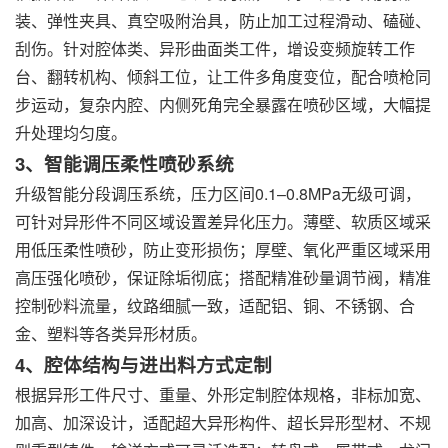
装、弹性夹具、真空吸附治具，防止加工过程滑动、磕碰、
刮伤。针对腔体类、异形曲面类工件，增设变频旋转工作
台、翻转机构、倾斜工位，让工件多角度变位，配合喷枪同
步运动，复杂内腔、内侧死角完全暴露在喷砂区域，大幅提
升处理均匀度。
3、智能调压柔性喷砂系统
升级智能分段调压系统，压力区间0.1–0.8MPa无级可调，
可针对异形件不同区域设置差异化压力。薄壁、软质区域采
用低压柔性喷砂，防止变形损伤；厚壁、氧化严重区域采用
高压强化喷砂，保证除垢彻底；搭配精准砂量调节阀，精准
控制砂料流量，纹路细腻一致，适配铝、铜、不锈钢、合
金、塑料等各类异形材质。
4、腔体结构与进出料方式定制
根据异形工件尺寸、重量、外形定制腔体规格，非标加宽、
加高、加深设计，适配超大异形构件、超长异形型材、不规