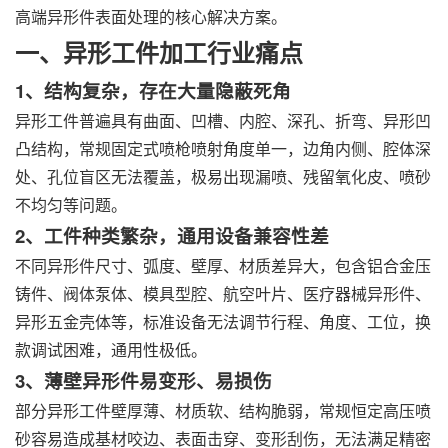
高端异形件表面处理的核心解决方案。
一、异形工件加工行业痛点
1、结构复杂，存在大量隐蔽死角
异形工件普遍具有曲面、凹槽、内腔、深孔、折弯、异形凹
凸结构，常规固定式喷枪喷射角度单一，边角内侧、腔体深
处、孔位盲区无法覆盖，极易出现漏喷、残留氧化皮、喷砂
不均匀等问题。
2、工件种类繁杂，通用设备兼容性差
不同异形件尺寸、弧度、壁厚、材质差异大，包含铝合金压
铸件、阀体泵体、模具型腔、航空叶片、医疗器械异形件、
异形五金壳体等，标准设备无法调节行程、角度、工位，换
款调试困难，通用性极低。
3、薄壁异形件易变形、易损伤
部分异形工件壁厚薄、材质软、结构脆弱，常规恒定高压喷
砂容易造成基材咬边、表面击穿、变形刮伤，无法满足精密