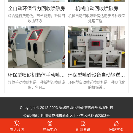
全自动环保气力回收喷砂房
机械自动回收喷砂房
综合运行费用低，节省能源；砂料回
机械自动回收喷砂房适用于各种表面
收循环方...
处理工程...
环保型喷砂机箱体手动喷砂机
环保型喷砂设备自动输送喷砂机
箱体手动喷砂机是一种新型的喷砂设
环保型自动输送喷砂机是一种现代化
备，它具...
的机械设...
Copyright © 2012-2023 新瑞自动化喷砂除锈设备 版权所有
公司地址：四川省成都市新都区工业东区永达路2303号
蜀ICP备2021029923号
电话咨询
产品中心
新闻资讯
网站首页