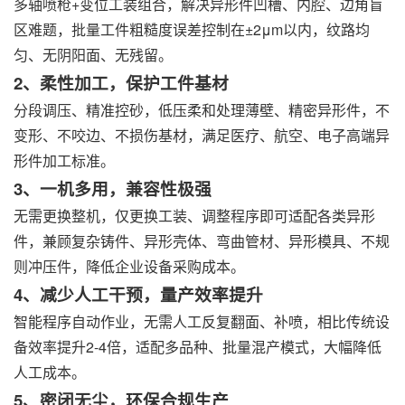
多轴喷枪+变位工装组合，解决异形件凹槽、内腔、边角盲
区难题，批量工件粗糙度误差控制在±2μm以内，纹路均
匀、无阴阳面、无残留。
2、柔性加工，保护工件基材
分段调压、精准控砂，低压柔和处理薄壁、精密异形件，不
变形、不咬边、不损伤基材，满足医疗、航空、电子高端异
形件加工标准。
3、一机多用，兼容性极强
无需更换整机，仅更换工装、调整程序即可适配各类异形
件，兼顾复杂铸件、异形壳体、弯曲管材、异形模具、不规
则冲压件，降低企业设备采购成本。
4、减少人工干预，量产效率提升
智能程序自动作业，无需人工反复翻面、补喷，相比传统设
备效率提升2-4倍，适配多品种、批量混产模式，大幅降低
人工成本。
5、密闭无尘，环保合规生产