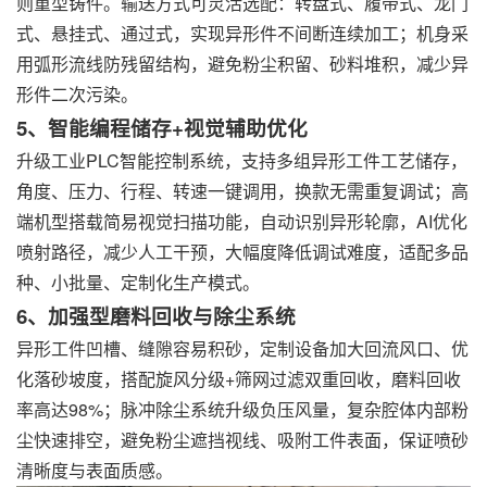
则重型铸件。输送方式可灵活选配：转盘式、履带式、龙门
式、悬挂式、通过式，实现异形件不间断连续加工；机身采
用弧形流线防残留结构，避免粉尘积留、砂料堆积，减少异
形件二次污染。
5、智能编程储存+视觉辅助优化
升级工业PLC智能控制系统，支持多组异形工件工艺储存，
角度、压力、行程、转速一键调用，换款无需重复调试；高
端机型搭载简易视觉扫描功能，自动识别异形轮廓，AI优化
喷射路径，减少人工干预，大幅度降低调试难度，适配多品
种、小批量、定制化生产模式。
6、加强型磨料回收与除尘系统
异形工件凹槽、缝隙容易积砂，定制设备加大回流风口、优
化落砂坡度，搭配旋风分级+筛网过滤双重回收，磨料回收
率高达98%；脉冲除尘系统升级负压风量，复杂腔体内部粉
尘快速排空，避免粉尘遮挡视线、吸附工件表面，保证喷砂
清晰度与表面质感。