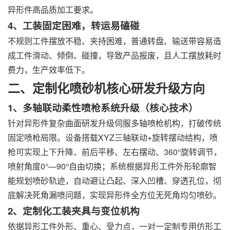
异形件高品质加工要求。
4、工装固定困难，转运易磕碰
不规则工件摆放不稳、夹持困难，普通转盘、输送带容易造
成工件滑动、倾倒、碰撞，导致产品报废，且人工摆放耗时
费力，生产效率低下。
二、定制化喷砂机核心研发升级方向
1、多轴联动柔性喷枪系统升级（核心技术）
针对异形件复杂曲面研发升级伺服多轴喷枪机构，打破传统
固定喷枪局限。设备搭载XYZ三轴联动+旋转摆动结构，喷
枪可实现上下升降、前后平移、左右摆动、360°旋转调节，
喷射角度0°—90°自由切换；系统根据异形工件外形轮廓智
能规划喷砂轨迹，自动避让凸起、深入凹槽、穿透孔位，彻
底解决死角漏喷问题，实现异形件全方位无死角均匀喷砂。
2、定制化工装夹具与变位机构
依据异形工件外形、重心、受力点，一对一定制专用仿形工