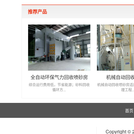
推荐产品
全自动环保气力回收喷砂房
机械自动回
综合运行费用低，节省能源；砂料回收
机械自动回收喷砂房适
循环方...
理工程..
首页
Copyrigh