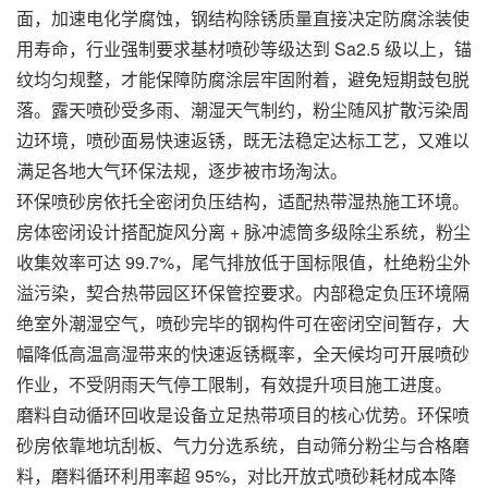
面，加速电化学腐蚀，钢结构除锈质量直接决定防腐涂装使
用寿命，行业强制要求基材喷砂等级达到 Sa2.5 级以上，锚
纹均匀规整，才能保障防腐涂层牢固附着，避免短期鼓包脱
落。露天喷砂受多雨、潮湿天气制约，粉尘随风扩散污染周
边环境，喷砂面易快速返锈，既无法稳定达标工艺，又难以
满足各地大气环保法规，逐步被市场淘汰。
环保喷砂房依托全密闭负压结构，适配热带湿热施工环境。
房体密闭设计搭配旋风分离 + 脉冲滤筒多级除尘系统，粉尘
收集效率可达 99.7%，尾气排放低于国标限值，杜绝粉尘外
溢污染，契合热带园区环保管控要求。内部稳定负压环境隔
绝室外潮湿空气，喷砂完毕的钢构件可在密闭空间暂存，大
幅降低高温高湿带来的快速返锈概率，全天候均可开展喷砂
作业，不受阴雨天气停工限制，有效提升项目施工进度。
磨料自动循环回收是设备立足热带项目的核心优势。环保喷
砂房依靠地坑刮板、气力分选系统，自动筛分粉尘与合格磨
料，磨料循环利用率超 95%，对比开放式喷砂耗材成本降