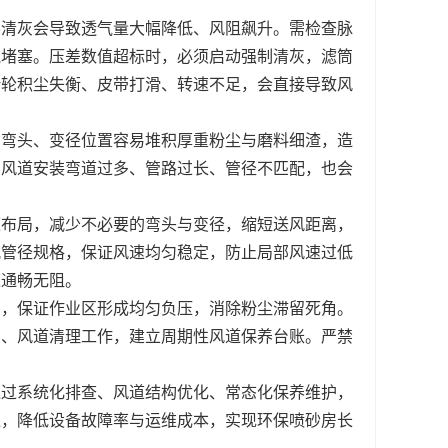
不清灰会导致透气量大幅降低、风阻飙升。需检查脉
气堵塞。压差数值超标时，必须启动强制清灰，滤筒
叶轮积尘失衡、皮带打滑、转速不足，会直接导致风
、弯头、变径位置容易堆积厚重粉尘与磨料细渣，造
，风道安装弯道过多、管路过长、管径不匹配，也会
道布局，减少不必要的弯头与变径，缩短送风距离，
配管径规格，保证风速均匀稳定，防止局部风速过低
道通畅无阻。
比，保证作业区形成均匀负压，消除粉尘滞留死角。
灰、风道清理工作，建立周期性风道保养台账。严禁
通过系统化排查、风道结构优化、常态化保养维护，
境，降低设备故障率与运维成本，实现环保喷砂房长