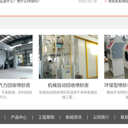
征是什么？有什么作用吗？
2023-02-18
喷丸机和喷
气力回收喷砂房
机械自动回收喷砂房
环保型喷砂
，节省能源；砂料回收
机械自动回收喷砂房适用于各种表面处
箱体手动喷砂
环方...
理工程...
|
产品中心
|
工程案例
|
新闻资讯
|
公司简介
|
联