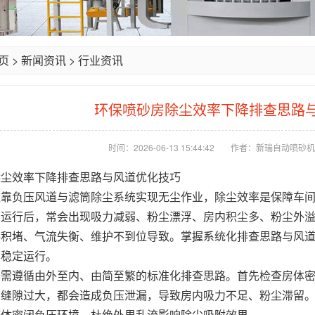
页
>
新闻资讯
>
行业资讯
环保喷砂房除尘效率下降排查思路
时间：2026-06-13 15:44:42
作者：新瑞自动喷砂机
除尘效率下降排查思路与风道优化技巧
依靠负压风道与滤筒除尘系统实现无尘作业，除尘效率是保障车
期运行后，常会出现吸力减弱、粉尘漂浮、房内积尘多、粉尘外
路积堵、气流失衡、维护不到位导致。掌握系统化排查思路与风
、稳定运行。
降需遵循由外至内、由简至繁的标准化排查思路。首先检查房体
口缝隙过大，都会造成负压泄漏，导致房内吸力不足、粉尘滞留
整体密闭负压环境，杜绝外界乱流影响除尘吸附效果。