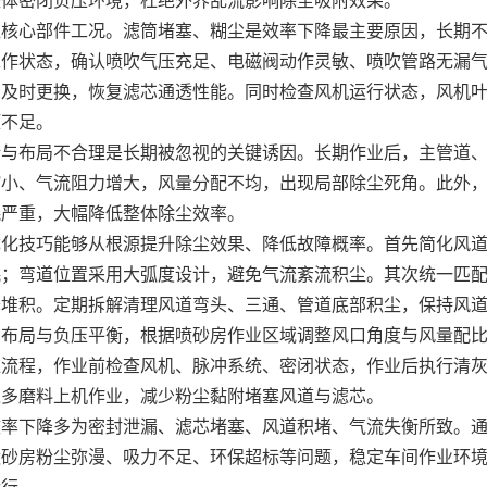
尘核心部件工况。滤筒堵塞、糊尘是效率下降最主要原因，长期
工作状态，确认喷吹气压充足、电磁阀动作灵敏、喷吹管路无漏
需及时更换，恢复滤芯通透性能。同时检查风机运行状态，风机
压不足。
堵与布局不合理是长期被忽视的关键诱因。长期作业后，主管道
缩小、气流阻力增大，风量分配不均，出现局部除尘死角。此外
耗严重，大幅降低整体除尘效率。
优化技巧能够从根源提升除尘效果、降低故障概率。首先简化风
耗；弯道位置采用大弧度设计，避免气流紊流积尘。其次统一匹
降堆积。定期拆解清理风道弯头、三通、管道底部积尘，保持风
口布局与负压平衡，根据喷砂房作业区域调整风口角度与风量配
维流程，作业前检查风机、脉冲系统、密闭状态，作业后执行清
过多磨料上机作业，减少粉尘黏附堵塞风道与滤芯。
效率下降多为密封泄漏、滤芯堵塞、风道积堵、气流失衡所致。
喷砂房粉尘弥漫、吸力不足、环保超标等问题，稳定车间作业环
运行。