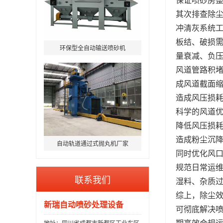
其次排查除
冲清灰系统
板结、破损
环保型全自动输送喷砂机
量衰减、负
风道管路积
成风道截面
造成风压损
科学的风道
降低风压损
造成粉尘沉
自动轨道通过式抛丸机厂家
同时优化风
规范日常运
联系我们
湿料、杂质
综上，除尘
新瑞自动喷砂处理设备
可彻底解决
期高效合规
地址：四川省成都市新都区工业东区