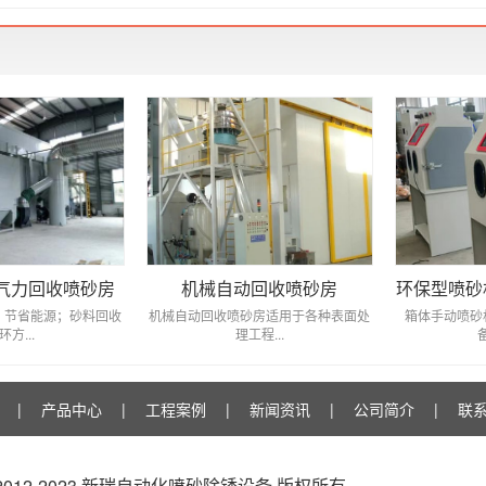
气力回收喷砂房
机械自动回收喷砂房
环保型喷砂
，节省能源；砂料回收
机械自动回收喷砂房适用于各种表面处
箱体手动喷砂
环方...
理工程...
|
产品中心
|
工程案例
|
新闻资讯
|
公司简介
|
联
t © 2012-2023 新瑞自动化喷砂除锈设备 版权所有