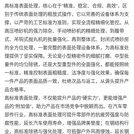
高标准表面处理，核心在于“精准、稳定、合规、高效”，区
别于传统表面处理的粗放式操作，它以完善的设备体系为支
撑，以严苛的工艺标准为准则，实现全流程精细化管控。从
高压
喷砂机
的强力除杂、
手动喷砂机
的精细处理，到履带
式、吊钩式
抛丸机
的批量强化，再到整体式、封闭式
喷砂房
的全方位处理，一套完整的表面处理设备体系，为高标准处
理提供了坚实保障。无论是小型精密件的细腻打磨、中型批
量件的均匀除锈，还是大型重型件的全面强化，都能按照统
一标准，精准控制表面粗糙度、洁净度与强化效果，确保每
一件产品的表面品质一致，杜绝次品与返工，从源头提升产
品合格率。
高标准表面处理，不仅能提升产品的“硬实力”，更能增强产
品的“附加值”，助力产品在市场竞争中脱颖而出。在汽车零
部件行业，高标准表面处理可提升零部件的抗疲劳强度与防
腐性能，延长汽车使用寿命，增强品牌美誉度；在钢结构行
业，高标准除锈与强化处理，可抵御户外风雨侵蚀，延长钢