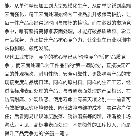
能。从单件精密加工到大型规模化生产，从简单除锈到高端
表面强化，精工表面处理始终为工业品质升级保驾护航，让
每一件产品都经得起时间与市场的检验。而在激烈的市场竞
争中，唯有坚持
高标准表面处理
，才能打破品质瓶颈、彰显
产品优势，真正提升产品核心竞争力，让企业在行业浪潮中
站稳脚跟、领跑发展。
现代工业市场，竞争的核心早已从“价格竞争”转向“品质竞
争”，而表面处理作为工件品质的“第一道防线”，直接决定产
品的外观档次、耐用性能、安全可靠性，更影响着产品的市
场接受度与品牌口碑。同样的原材料、同样的生产工艺，经
过高标准表面处理的产品，与普通表面处理的产品相比，在
防腐耐磨、外观质感、使用寿命上有着天壤之别——前者可
有效抵御恶劣环境侵蚀，降低故障与维护成本，赢得客户信
任；后者则易出现涂层脱落、锈蚀磨损等问题，逐渐被市场
淘汰。可见，高标准表面处理，不是额外的工序投入，而是
提升产品竞争力的“关键一笔”。