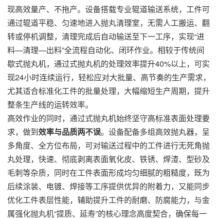
现高效量产、不拖产。设备搭载专业辊道输送系统，工件可
通过辊道平稳、匀速地进入抛丸清理室，无需人工搬运、翻
转或停机调整，清理完成后自动输送至下一工序，实现“进
料—清理—出料”全流程自动化、闭环作业。相较于传统间
歇式抛丸机，通过式抛丸机的处理效率提升40%以上，可实
现24小时连续运行，轻松应对大批量、高节奏的生产需求，
尤其适合标准化工件的批量处理，大幅缩短生产周期，提升
整条生产线的运转效率。
高效作业的同时，通过式抛丸机始终坚守高标准表面处理要
求，做到
效率与品质两不误
。设备配备多组高效抛丸器，呈
多角度、全方位布局，可对输送过程中的工件进行无死角抛
丸处理，快速、彻底剥离表面氧化皮、铁锈、焊渣、型砂及
毛刺等杂质，同时在工件表面形成均匀细腻的粗糙度，既为
后续涂装、电镀、焊接等工序提供优异的附着力，又能同步
优化工件表层性能，辅助提升工件的耐磨、防腐能力，与金
属强化抛丸机“提质、延寿”的核心理念高度契合，确保每一