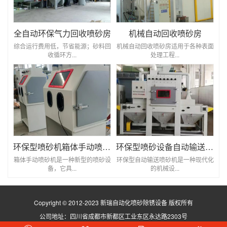
全自动环保气力回收喷砂房
机械自动回收喷砂房
综合运行费用低，节省能源；砂料回
机械自动回收喷砂房适用于各种表面
收循环方...
处理工程...
环保型喷砂机箱体手动喷砂机
环保型喷砂设备自动输送喷砂机
箱体手动喷砂机是一种新型的喷砂设
环保型自动输送喷砂机是一种现代化
备，它具...
的机械设...
Copyright © 2012-2023 新瑞自动化喷砂除锈设备 版权所有
公司地址：四川省成都市新都区工业东区永达路2303号