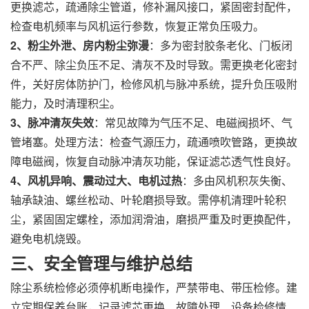
更换滤芯，疏通除尘管道，修补漏风接口，紧固密封配件，
检查电机频率与风机运行参数，恢复正常负压吸力。
2、粉尘外泄、房内粉尘弥漫
：多为密封胶条老化、门板闭
合不严、除尘负压不足、清灰不及时导致。需更换老化密封
件，关好房体防护门，检修风机与脉冲系统，提升负压吸附
能力，及时清理积尘。
3、脉冲清灰失效
：常见故障为气压不足、电磁阀损坏、气
管堵塞。处理方法：检查气源压力，疏通喷吹管路，更换故
障电磁阀，恢复自动脉冲清灰功能，保证滤芯透气性良好。
4、风机异响、震动过大、电机过热
：多由风机积灰失衡、
轴承缺油、螺丝松动、叶轮磨损导致。需停机清理叶轮积
尘，紧固固定螺栓，添加润滑油，磨损严重及时更换配件，
避免电机烧毁。
三、安全管理与维护总结
除尘系统检修必须停机断电操作，严禁带电、带压检修。建
立定期保养台账，记录滤芯更换、故障处理、设备检修情