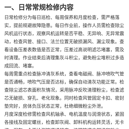
一、日常常规检修内容
日常检修分为每日巡检、每周保养和月度检查，需严格落
实，提前规避故障隐患。每日作业前，操作人员需检查除尘
风机运行状态，观察风机运转是否平稳、无异响、无异常震
动，检查风管、接口、法兰位置无破损漏风、漏尘现象。查
看设备压差表数值是否正常，压差过高说明滤芯堵塞，需及
时清理。作业结束后清理集灰斗积尘，避免粉尘堆积过多造
成回流、堵塞。
每周需重点检查脉冲清灰系统，查看电磁阀、脉冲喷吹气管
是否通畅，喷吹气压是否达标，确保自动清灰功能正常。检
查除尘滤芯表面积灰情况，采用脉冲反吹清理粉尘，检查滤
芯无破损、穿孔、老化现象。同时检查风管固定卡扣、密封
垫完好，房体负压状态正常，杜绝细微粉尘外泄。
月度深度检修需检查风机轴承、电机温度与润滑状态，紧固
各接线及固定螺丝，检查卸灰阀、卸料机构运转灵活，无卡