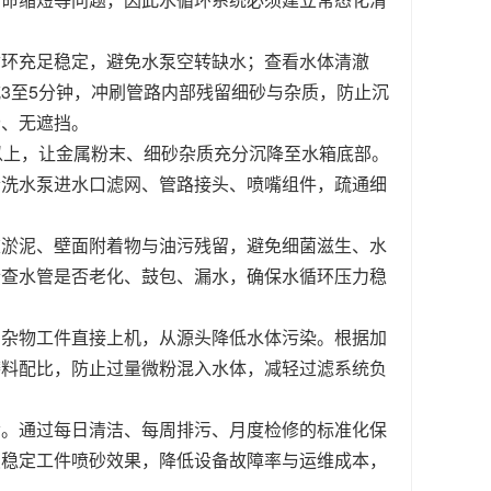
循环充足稳定，避免水泵空转缺水；查看水体清澈
3至5分钟，冲刷管路内部残留细砂与杂质，防止沉
畅、无遮挡。
以上，让金属粉末、细砂杂质充分沉降至水箱底部。
清洗水泵进水口滤网、管路接头、喷嘴组件，疏通细
重淤泥、壁面附着物与油污残留，避免细菌滋生、水
检查水管是否老化、鼓包、漏水，确保水循环压力稳
屑杂物工件直接上机，从源头降低水体污染。根据加
磨料配比，防止过量微粉混入水体，减轻过滤系统负
命。通过每日清洁、每周排污、月度检修的标准化保
续稳定工件喷砂效果，降低设备故障率与运维成本，