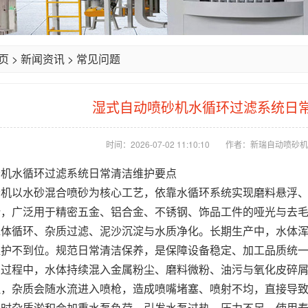
页
>
新闻资讯
>
常见问题
湿式自动喷砂机水循环过滤系统日
时间：2026-07-02 11:10:10
作者：新瑞自动喷砂机
砂机
水循环过滤系统日常清洁维护要点
砂机
以水砂混合喷砂为核心工艺，依靠水循环系统实现磨料悬浮
势，广泛用于精密五金、铝合金、不锈钢、饰品工件的哑光与去
水体循环、杂质过滤、泥沙沉淀与水质净化。长期生产中，水体
维护不到位。规范日常清洁保养，是保障设备稳定、加工品质统
业过程中，水体持续混入金属粉尘、磨料微粉、油污与氧化皮碎
理，杂质会随水流进入喷枪，造成喷嘴堵塞、喷射不均，直接导
同时杂质淤积会加重水泵负荷，引发水泵过热、压力不足、使用