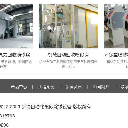
气力回收喷砂房
机械自动回收喷砂房
环保型喷砂
，节省能源；砂料回收
机械自动回收喷砂房适用于各种表面处
箱体手动喷砂
环方...
理工程...
|
产品中心
|
工程案例
|
新闻资讯
|
公司简介
|
联
t © 2012-2023 新瑞自动化喷砂除锈设备 版权所有
18703
9296