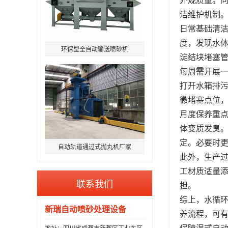
洁维护机制
日常基础清
度，发现水体
环保型全自动输送喷砂机
淀结块堵塞
每周需开展一
打开水箱排
微堵塞点位
月度保养重
体变质发臭
定。必要时
自动轨道通过式抛丸机厂家
此外，生产
工材质适量
联系我们
担。
综上，水循
新瑞自动喷砂处理设备
养流程，可
保障湿式自
地址：四川省成都市新都区工业东区