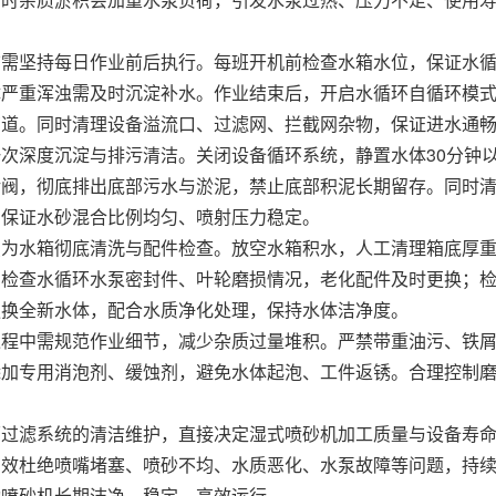
。
洁需坚持每日作业前后执行。每班开机前检查水箱水位，保证水
严重浑浊需及时沉淀补水。作业结束后，开启水循环自循环模式
管道。同时清理设备溢流口、过滤网、拦截网杂物，保证进水通
次深度沉淀与排污清洁。关闭设备循环系统，静置水体30分钟
污阀，彻底排出底部污水与淤泥，禁止底部积泥长期留存。同时
，保证水砂混合比例均匀、喷射压力稳定。
点为水箱彻底清洗与配件检查。放空水箱积水，人工清理箱底厚
。检查水循环水泵密封件、叶轮磨损情况，老化配件及时更换；
更换全新水体，配合水质净化处理，保持水体洁净度。
过程中需规范作业细节，减少杂质过量堆积。严禁带重油污、铁
添加专用消泡剂、缓蚀剂，避免水体起泡、工件返锈。合理控制
环过滤系统的清洁维护，直接决定湿式喷砂机加工质量与设备寿
有效杜绝喷嘴堵塞、喷砂不均、水质恶化、水泵故障等问题，持
动喷砂机长期洁净、稳定、高效运行。