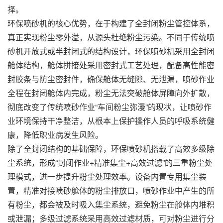
择。
环保喷砂机的核心优势，在于构建了全封闭粉尘管控体系，
真正实现粉尘零外溢，从源头杜绝粉尘污染。不同于传统喷
砂机开放式或半封闭式的结构设计，环保喷砂机采用全封闭
舱体结构，舱体拼接处采用密封式工艺处理，配备高性能密
封胶条与防尘密封件，确保舱体无缝隙、无泄漏，喷砂作业
全程在封闭舱体内完成，粉尘无法突破舱体屏障向外扩散，
彻底改变了传统喷砂作业“车间粉尘弥漫”的现状，让喷砂作
业环境保持干净整洁，从根本上保护操作人员的呼吸系统健
康，降低职业病发生风险。
除了全封闭结构的基础保障，环保喷砂机搭载了高效多级除
尘系统，形成“封闭作业+精准集尘+高效过滤”的三重粉尘处
理模式，进一步提升粉尘处理效率。设备内置专用集尘装
置，精准对接喷砂舱体的粉尘排放口，喷砂作业中产生的所
有粉尘，都会被及时吸入集尘系统，避免粉尘在舱体内堆积
或泄漏；多级过滤系统采用高效过滤材质，可对粉尘进行分