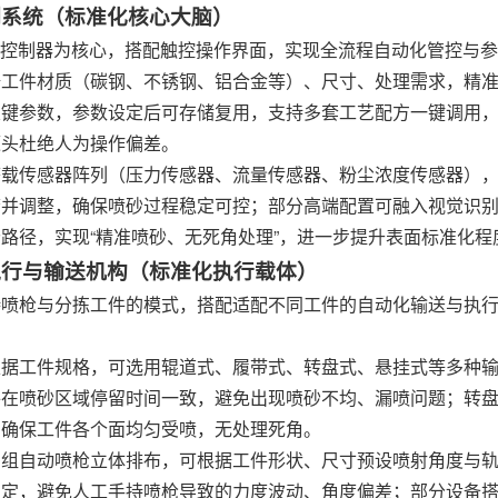
控制系统（标准化核心大脑）
程控制器为核心，搭配触控操作界面，实现全流程自动化管控与
据工件材质（碳钢、不锈钢、铝合金等）、尺寸、处理需求，精
关键参数，参数设定后可存储复用，支持多套工艺配方一键调用
源头杜绝人为操作偏差。
搭载传感器阵列（压力传感器、流量传感器、粉尘浓度传感器）
并调整，确保喷砂过程稳定可控；部分高端配置可融入视觉识别
路径，实现“精准喷砂、无死角处理”，进一步提升表面标准化程
化执行与输送机构（标准化执行载体）
持喷枪与分拣工件的模式，搭配适配不同工件的自动化输送与执
：
根据工件规格，可选用辊道式、履带式、转盘式、悬挂式等多种
在喷砂区域停留时间一致，避免出现喷砂不均、漏喷问题；转盘式
，确保工件各个面均匀受喷，无处理死角。
多组自动喷枪立体排布，可根据工件形状、尺寸预设喷射角度与
稳定，避免人工手持喷枪导致的力度波动、角度偏差；部分设备