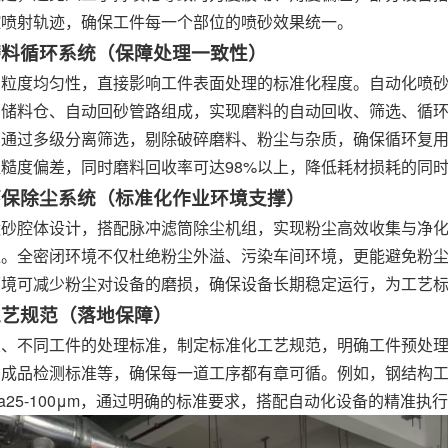
控喷射轨迹，确保工件每一个部位的喷砂效果统一。
化磨料循环系统（保障处理一致性）
、粒度均匀性，直接影响工件表面处理的标准化程度。自动化喷
、储料仓、自动回砂管路组成，实现磨料的自动回收、筛选、循
，通过多级分离筛选，剔除破碎磨料、粉尘与杂质，确保循环复
糙度偏差，同时磨料回收率可达98%以上，降低耗材损耗的同
闭环保除尘系统（标准化作业环境支撑）
喷砂腔体设计，搭配脉冲滤筒
除尘机
组，实现粉尘高效收集与净化，
准。全密闭环境不仅杜绝粉尘外溢、污染车间环境，更能避免粉
环境可减少粉尘对设备的磨损，确保设备长期稳定运行，为工艺
化工艺规范（落地保障）
业、不同工件的处理标准，制定标准化工艺规范，明确工件预处
成品检测标准等，确保每一道工序都有章可循。例如，钢结构工件
a25-100μm，通过明确的标准要求，搭配自动化设备的精准