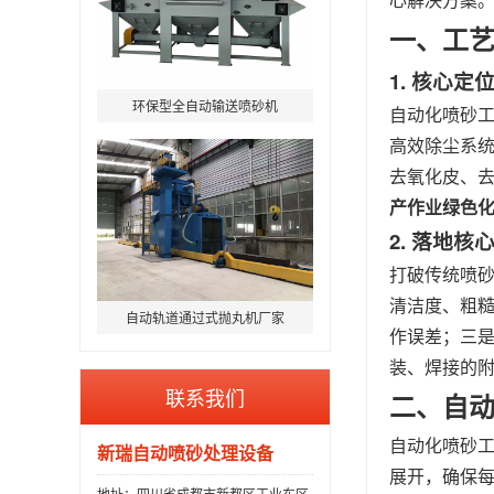
一、工
1. 核心定
环保型全自动输送喷砂机
自动化喷砂工
高效除尘系
去氧化皮、
产作业绿色
2. 落地核
打破传统喷砂
清洁度、粗
自动轨道通过式抛丸机厂家
作误差；三
装、焊接的
联系我们
二、自
自动化喷砂工
新瑞自动喷砂处理设备
展开，确保
地址：四川省成都市新都区工业东区