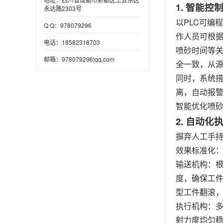
1. 智能
永达路2303号
以PLC可编
Q Q：978079296
作人员可根
电话：18582318703
喷砂时间等
邮箱：978079296!qq.com
全一致，从
同时，系统
离，自动报警
智能优化喷砂
2. 自动
摒弃人工手
效果标准化
输送机构：
度，确保工件
型工件翻滚
执行机构：
射力度均匀