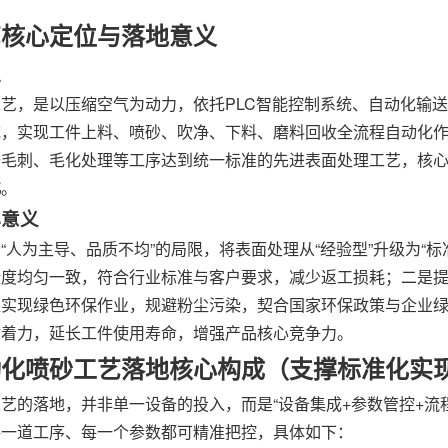
艺核心定位与落地意义
位
艺，是以压缩空气为动力，依托PLC智能控制系统、自动化输
统，实现工件上料、喷砂、吹净、下料、磨料回收全流程自动化
去毛刺、毛化处理等工序达到统一标准的先进表面处理工艺，核
化
。
心意义
“人为主导、品质不均”的局限，将表面处理从“经验型”升级为“
糙度均匀一致，符合行业标准与客户要求，减少返工损耗；二是
是实现绿色环保作业，规避粉尘污染，契合国家环保政策与企业
附着力，延长工件使用寿命，增强产品核心竞争力。
动化喷砂工艺落地核心构成（支撑标准化实
艺的落地，并非单一设备的投入，而是“设备集成+参数管控+流程
每一道工序、每一个参数都可精准把控，具体如下：