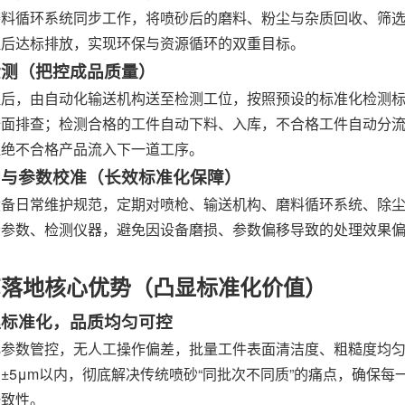
磨料循环系统同步工作，将喷砂后的磨料、粉尘与杂质回收、筛
理后达标排放，实现环保与资源循环的双重目标。
化检测（把控成品质量）
理后，由自动化输送机构送至检测工位，按照预设的标准化检测
全面排查；检测合格的工件自动下料、入库，不合格工件自动分
杜绝不合格产品流入下一道工序。
维护与参数校准（长效标准化保障）
设备日常维护规范，定期对喷枪、输送机构、磨料循环系统、除
砂参数、检测仪器，避免因设备磨损、参数偏移导致的处理效果
。
艺落地核心优势（凸显标准化价值）
处理标准化，品质均匀可控
参数管控，无人工操作偏差，批量工件表面清洁度、粗糙度均匀一
±5μm以内，彻底解决传统喷砂“同批次不同质”的痛点，确保
一致性。