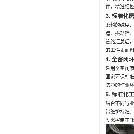
件，精准把
3. 标准
磨料的纯度
器、振动筛
管路汇总后
的工件表面粗
4. 全密
采用全密闭
国家环保标
洁净的作业
5. 标准
结合不同行
常维护标准、
度需控制在R