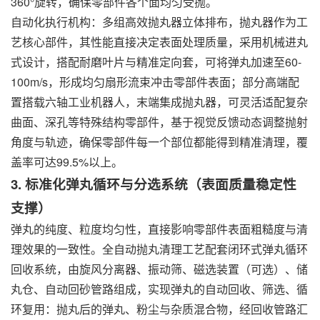
360°旋转，确保零部件各个面均匀受抛。
自动化执行机构：多组高效抛丸器立体排布，抛丸器作为工
艺核心部件，其性能直接决定表面处理质量，采用机械进丸
式设计，搭配耐磨叶片与精准定向套，可将弹丸加速至60-
100m/s，形成均匀扇形流束冲击零部件表面；部分高端配
置搭载六轴工业机器人，末端集成抛丸器，可灵活适配复杂
曲面、深孔等特殊结构零部件，基于视觉反馈动态调整抛射
角度与轨迹，确保零部件每一个部位都能得到精准清理，覆
盖率可达99.5%以上。
3. 标准化弹丸循环与分选系统（表面质量稳定性
支撑）
弹丸的纯度、粒度均匀性，直接影响零部件表面粗糙度与清
理效果的一致性。全自动抛丸清理工艺配套闭环式弹丸循环
回收系统，由旋风分离器、振动筛、磁选装置（可选）、储
丸仓、自动回砂管路组成，实现弹丸的自动回收、筛选、循
环复用：抛丸后的弹丸、粉尘与杂质混合物，经回收管路汇