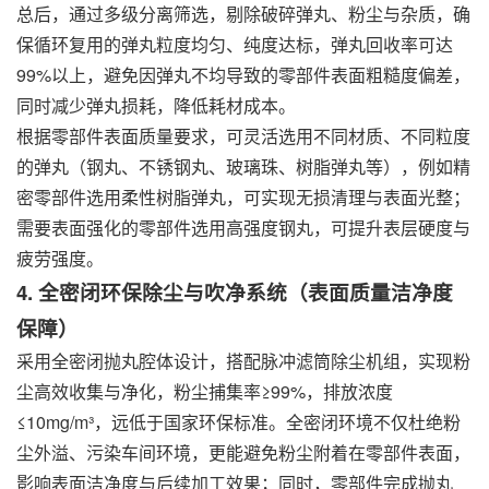
总后，通过多级分离筛选，剔除破碎弹丸、粉尘与杂质，确
保循环复用的弹丸粒度均匀、纯度达标，弹丸回收率可达
99%以上，避免因弹丸不均导致的零部件表面粗糙度偏差，
同时减少弹丸损耗，降低耗材成本。
根据零部件表面质量要求，可灵活选用不同材质、不同粒度
的弹丸（钢丸、不锈钢丸、玻璃珠、树脂弹丸等），例如精
密零部件选用柔性树脂弹丸，可实现无损清理与表面光整；
需要表面强化的零部件选用高强度钢丸，可提升表层硬度与
疲劳强度。
4. 全密闭环保除尘与吹净系统（表面质量洁净度
保障）
采用全密闭抛丸腔体设计，搭配脉冲滤筒
除尘机
组，实现粉
尘高效收集与净化，粉尘捕集率≥99%，排放浓度
≤10mg/m³，远低于国家环保标准。全密闭环境不仅杜绝粉
尘外溢、污染车间环境，更能避免粉尘附着在零部件表面，
影响表面洁净度与后续加工效果；同时，零部件完成抛丸