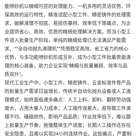
能
喷砂机
以精细可控的处理能力、一机多用的灵活优势、环
保高效的运行特性，精准适配小型工件、精密铸件的处理需
求，破解清理不彻底、易损伤基材、效率低下等痛点，为企
业提供省心、高效、优质的精细处理解决方案。而当小型工
件进入批量生产阶段，单纯的精细处理已无法满足产能需
求，**全自动抛丸清理机**凭借稳定高效、省工省力的核心
优势，与多功能喷砂机形成互补，成为小型工件批量表面清
理的核心装备，助力企业实现“精细与批量兼顾、效率与品
质双升”。
现代工业生产中，小型工件、精密铸件、五金标准件等
产品
的批量生产需求日益增长，传统半自动化抛丸设备或人工清
理模式，始终面临诸多痛点：人工上料、卸料、翻转劳动强
度大，占用大量人力成本；人工操作误差大，易导致工件清
理不均、磕碰损伤，影响产品品质；作业效率低下，难以跟
上批量生产节奏，拖慢整体生产进度；长期人工操作还存在
安全隐患，且难以实现24小时连续作业。这些痛点，严重制