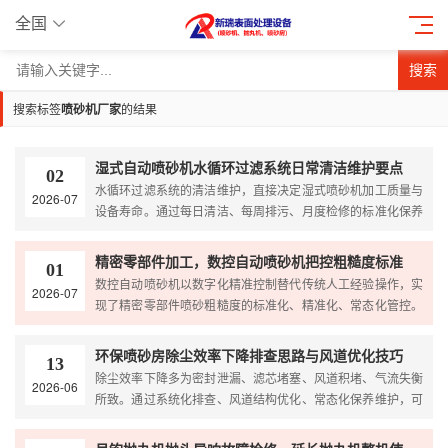
全国
搜索
搜索标签
喷砂机厂家
的结果
湿式自动喷砂机水循环过滤系统日常清洁维护要点
02
水循环过滤系统的清洁维护，直接决定湿式喷砂机加工质量与
2026-07
设备寿命。通过每日清洁、每周排污、月度检修的标准化保养
流程，可有效杜绝喷嘴堵塞、喷砂不均、水质恶化、水泵故障
等问题，持续稳定工件喷砂效果，降低设备故障率与运维成
精密零部件加工，数控自动喷砂机把控粗糙度标准
01
本，保障湿式自动喷砂机长期...
数控自动喷砂机以数字化精准控制替代传统人工经验操作，实
2026-07
现了精密零部件喷砂粗糙度的标准化、精准化、常态化管控。
既有效规避了喷砂工艺瑕疵，提升产品合格率，又助力精密加
工企业完善生产工艺、提升产品核心品质与市场竞争力。
环保喷砂房除尘效率下降排查思路与风道优化技巧
13
除尘效率下降多为密封泄漏、滤芯堵塞、风道积堵、气流失衡
2026-06
所致。通过系统化排查、风道结构优化、常态化保养维护，可
彻底解决喷砂房粉尘弥漫、吸力不足、环保超标等问题，稳定
车间作业环境，降低设备故障率与运维成本，实现环保喷砂房