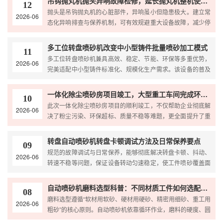
吊钩抛丸机抛头异响故障检修，延长抛丸机整机使用寿命
12
长期高效合规运行。
抛头是吊钩抛丸机的心脏部件，异响虽小但隐患极大。建立常
2026-06
态化异响排查与保养机制，可有效规避重大设备故障，减少停
机维修频次，稳定工件抛丸质量，显著降低运维成本，全方位
延长吊钩抛丸机整机使用寿命，保障车间高效、连续、安全化
多工位转盘喷砂机改变中小型铸件批量喷砂加工模式
11
生产。
多工位转盘喷砂机兼具高效、稳定、节能、环保等多重优势，
2026-06
完美适配中小型铸件标准化、规模化生产需求。该设备的普及
应用，彻底改变了铸件喷砂依赖人工、品质参差不齐、产能受
限的传统模式，助力制造企业实现表面处理工序自动化升级、
一体化除尘喷砂房项目竣工，大型重工车间完成环保改造
10
品质升级与产能升级，为精...
此次一体化除尘喷砂房项目的顺利竣工，不仅帮助企业彻底解
2026-06
决了粉尘污染、环保超标、质量不稳等难题，更全面提升了重
工车间防腐预处理的标准化、绿色化、智能化水平，助力企业
实现环保合规生产、提质增效生产，为后续大型钢结构工程项
转盘自动喷砂机转盘卡顿调试方法及日常保养要点
09
目高质量交付奠定了坚实的...
规范的故障调试与日常保养，能够彻底解决转盘卡顿、抖动、
2026-06
转速不稳等问题，保证设备转动匀速稳定，使工件喷砂覆盖面
均匀、纹理一致，有效提升产品良率，大幅降低设备维修频次
与运维成本，保障转盘自动喷砂机长期高效、稳定、安全运
自动喷砂机磨料选型科普：不同材质工件如何选配喷砂耗材
08
行。
磨料选型遵循“软材用软砂、硬材用硬砂、精密用细砂、重工用
2026-06
粗砂”的核心原则。自动喷砂机依靠循环作业，磨料的硬度、圆
度、粒径均匀度直接决定批量质量稳定性。企业根据工件材质