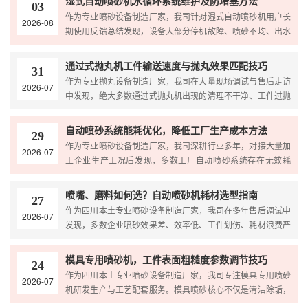
湿式自动喷砂机水循环系统维护及防堵塞方法
03
皮、应力消除、涂装预处理专项...
作为专业喷砂设备制造厂家，我司针对湿式自动喷砂机用户长
2026-08
期使用反馈总结发现，设备大部分停机故障、喷砂不均、出水
偏小、水质浑浊等问题，均来源于水循环系统维护不到位与管
路堵塞。湿式喷砂机依靠水砂混合循环作业，相比干式设备，
通过式抛丸机工件输送速度与抛丸效果匹配技巧
31
水体杂质沉淀、滤芯堵塞、...
作为专业抛丸设备制造厂家，我司在大量现场调试与售后走访
2026-07
中发现，绝大多数通过式抛丸机出现的清理不干净、工件过抛
变形、砂纹深浅不一、产能上不去等问题，并非设备硬件故
障，而是工件输送速度与抛丸强度不匹配造成。通过式抛丸机
自动喷砂系统能耗优化，降低工厂生产成本方法
29
依靠连续输送、动态抛射完成...
作为专业喷砂设备制造厂家，我司深耕行业多年，对接大量加
2026-07
工企业生产工况后发现，多数工厂自动喷砂系统存在无效耗
电、磨料损耗大、设备运维能耗高等问题。很多企业只关注设
备产能，却忽视操作不规范、设备老化、参数不合理带来的隐
喷嘴、磨料如何选？自动喷砂机耗材选型指南
27
形能耗浪费，长期拉高整体生...
作为四川本土专业喷砂设备制造厂家，我司在多年售后调试中
2026-07
发现，多数企业喷砂效果差、效率低、工件划伤、耗材浪费严
重等问题，并非设备故障，而是喷嘴与磨料选型不匹配导致。
喷嘴和磨料是自动喷砂机的核心耗材，直接决定喷砂力度、表
模具专用喷砂机，工件表面粗糙度参数调节技巧
24
面粗糙度、清理效率与工件...
作为四川本土专业喷砂设备制造厂家，我司专注模具专用喷砂
2026-07
机研发生产与工艺配套服务。模具喷砂核心不仅是清洁除垢，
更关键是精准把控工件表面粗糙度，适配脱模、注塑外观、产