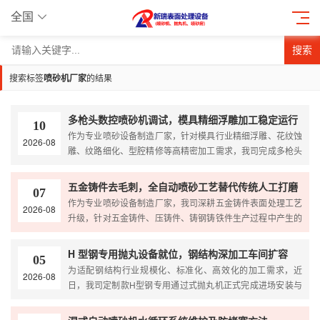
全国
搜索
搜索标签
喷砂机厂家
的结果
多枪头数控喷砂机调试，模具精细浮雕加工稳定运行
10
作为专业喷砂设备制造厂家，针对模具行业精细浮雕、花纹蚀
2026-08
雕、纹路细化、型腔精修等高精密加工需求，我司完成多枪头
数控喷砂机整机精准调试工作，设备现已实现模具精细浮雕大
批量、高稳定、高精度自动化量产运行。该设备专为高端模具
五金铸件去毛刺，全自动喷砂工艺替代传统人工打磨
07
精细化表面处理研发，彻底...
作为专业喷砂设备制造厂家，我司深耕五金铸件表面处理工艺
2026-08
升级，针对五金铸件、压铸件、铸钢铸铁件生产过程中产生的
飞边、毛刺、刀口、氧化皮问题，推出全自动喷砂去毛刺新工
艺，完美替代传统人工打磨、砂轮抛光、手持打磨等老旧工
H 型钢专用抛丸设备就位，钢结构深加工车间扩容
05
序。目前大量五金、铸造、汽...
为适配钢结构行业规模化、标准化、高效化的加工需求，近
2026-08
日，我司定制款H型钢专用通过式抛丸机正式完成进场安装与
整机调试，顺利就位客户钢结构深加工生产车间。该设备针对
H型钢、工字钢、槽钢、钢板、钢结构型材的除锈、除氧化