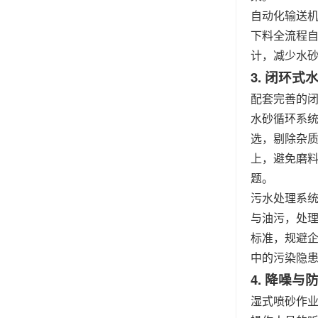
自动化输送
下料全流程
计，减少水
3. 闭环
配套完善的
水砂循环系
选，剔除杂质
上，避免磨
题。
污水处理系
与油污，处
标准，规避企
中的污染隐
4. 降噪
湿式喷砂作业