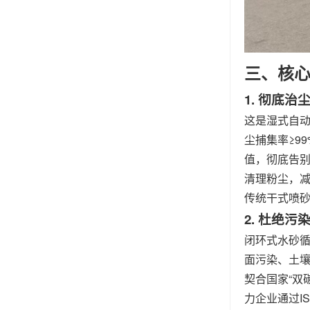
三、核
1. 彻底
这是湿式自
尘捕集率≥9
值，彻底告别
清理粉尘，
传统干式喷砂
2. 杜绝
闭环式水砂
面污染、土
契合国家“双
力企业通过IS