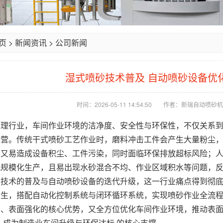
页
>
新闻资讯
>
公司新闻
湿式喷砂技术普及 自动喷砂设备优
时间：2026-05-11 14:54:50
作者：新瑞自动喷砂机
处理行业，车间作业环境的洁净度、安全性与环保性，不仅关系
经营。传统干式喷砂工艺作业时，磨料冲击工件会产生大量粉尘
，又易造成设备积尘、工件污染，同时面临环保排放超标风险；
配规模化生产，且易出现水砂混合不均、作业区域积水等问题，
砂技术的普及与
自动喷砂设备
的迭代升级，这一行业痛点得到彻底
产生，搭配自动化控制系统与闭环循环系统，实现喷砂作业全流
、表面强化的核心优势，又全方位优化车间作业环境，推动表面处
，成为制造业车间升级与环保达标 的核心支撑。