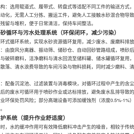
机构：选用辊道式、履带式、转盘式等适配不同工件的输送方式
自动化，无需人工分拣、搬运工件，避免人工接触水砂混合物导
砂残留与堆积，便于日常清洁，保持车间整洁。
式水砂循环与污水处理系统（环保闭环，减少污染）
闭环式循环系统，实现水砂资源循环复用，减少废水、废磨料排
统：由旋风分离器、振动筛、储砂仓、自动回砂管路组成，喷砂
与破碎磨料，洁净磨料与清水回流至储料罐、储水罐循环复用，磨
料散落、清水浪费导致的车间污染与物料损耗，同时减少磨料、
统：配备沉淀池、过滤装置与消毒模块，对循环过程中产生的含
理后的废水可循环用于喷砂作业或达标排放，避免废水乱排导致
业环保处罚风险；部分高端设备可添加缓蚀剂（浓度0.5%-1
患。
与防护系统（提升作业舒适度）
时，水的缓冲作用可有效降低磨料冲击产生的噪音，相较于传统干