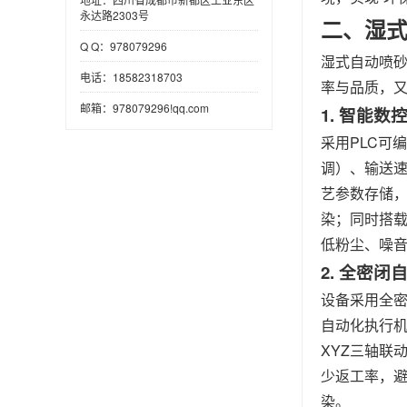
永达路2303号
二、湿
Q Q：978079296
湿式自动喷砂
电话：18582318703
率与品质，
邮箱：978079296!qq.com
1. 智能
采用PLC可
调）、输送
艺参数存储
染；同时搭
低粉尘、噪
2. 全密
设备采用全
自动化执行
XYZ三轴联
少返工率，
染。