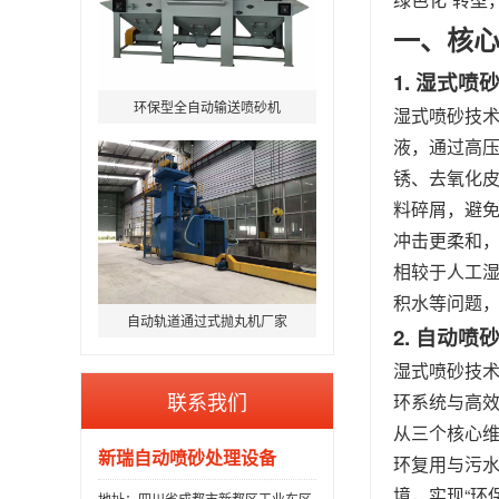
一、核心
1. 湿式
环保型全自动输送喷砂机
湿式喷砂技术
液，通过高压
锈、去氧化皮
料碎屑，避免
冲击更柔和
相较于人工
积水等问题
自动轨道通过式抛丸机厂家
2. 自动
湿式喷砂技术
联系我们
环系统与高
从三个核心
新瑞自动喷砂处理设备
环复用与污
境，实现“环
地址：四川省成都市新都区工业东区