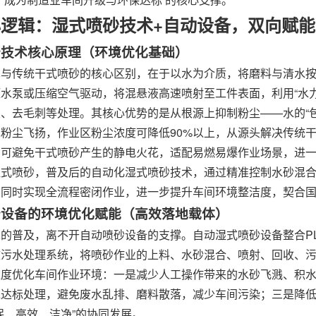
逻辑：湿式喷砂技术+自动设备，双向赋
喷砂技术核心原理（环境优化基础）
与传统干式喷砂的核心区别，在于以水为介质，将磨料与清水按1
水泵或压缩空气驱动，将混悬液高速喷射至工件表面，利用“水力
、去毛刺等处理。其核心优势的是从根源上抑制粉尘——水的“
粉尘飞扬，作业区粉尘浓度可降低90%以上，从源头解决传统
，可避免干式喷砂产生的静电火花，适配易燃易爆作业场景，进
湿式喷砂，普及后的自动化湿式喷砂技术，通过精准控制水砂混
，同时实现全流程密闭作业，进一步提升车间环境整洁度，契合
喷砂设备的环境优化赋能（高效落地载体）
的普及，离不开自动喷砂设备的支撑。自动湿式喷砂设备整合P
效污水处理系统，将喷砂作业的上料、水砂混合、喷射、回收、
维度优化车间作业环境：一是减少人工操作带来的水砂飞溅、积
水达标处理，避免废水乱排、磨料散落，减少车间污染；三是降
保、高效、洁净”的协同发展。