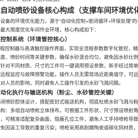
式自动喷砂设备核心构成（支撑车间环境优
设备的环境优化能力，源于“自动化控制+密闭循环+环保处理”
又最大限度优化车间作业环境，核心构成如下：
数控控制系统（环境管控核心）
编程控制器与高清触控操作界面，实现全流程参数数字化管控，精准调
速度、喷砂时间等关键参数，确保水砂混合均匀，避免因水砂比
，针对不同材质、尺寸的工件可一键调用预设参数，新手经过简
载远程监控与故障预警功能，操作人员无需现场近距离值守，可
音对人员的影响，同时避免人工操作引发的水砂飞溅问题。
闭自动化执行与输送机构（粉尘、水砂管控关键）
密闭喷砂腔体设计，搭配密封式输送机构，彻底杜绝水砂飞溅与
机构：多组自动喷枪立体排布，可根据工件形状、尺寸预设喷射
动，可精准适配复杂曲面、隐蔽孔位工件，避免人工手持喷枪导
避免因返工导致的重复污染；喷枪采用高耐磨陶瓷或碳化钨材质