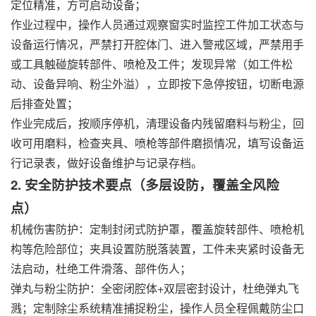
定位精准，方可启动设备；
作业过程中，操作人员通过观察窗实时监控工件加工状态与
设备运行情况，严禁打开腔体门、进入警戒区域，严禁用手
或工具触碰旋转部件、喷枪及工件；发现异常（如工件松
动、设备异响、粉尘外溢），立即按下急停按钮，切断电源
后排查处置；
作业完成后，按顺序停机，清理设备内残留磨料与粉尘，回
收可用磨料，检查夹具、喷枪等部件磨损情况，填写设备运
行记录表，做好设备维护与记录存档。
2. 安全防护技术要点（多层设防，覆盖全风险
点）
机械伤害防护：定制封闭式防护罩，覆盖旋转部件、喷枪机
构等危险部位；夹具设置防脱落装置，工件未夹紧时设备无
法启动，杜绝工件滑落、部件伤人；
弹丸与粉尘防护：全密闭腔体+双层密封设计，杜绝弹丸飞
溅；定制除尘系统精准捕捉粉尘，操作人员全程佩戴防尘口