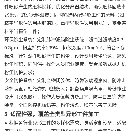
件喷砂产生的磨料损耗，优化分离器结构，确保磨料回收率
≥98%，减少磨料浪费；同时筛选适配异形工件的磨料（如
精密异形件选用树脂磨料，重型异形件选用钢丸），避免磨
料不当损伤工件；
环保除尘系统：定制脉冲滤筒除尘系统，滤筒过滤精度0.2-
0.3μm，粉尘捕集率≥99%，排放浓度≤10mg/m³，符合环保
标准；针对深孔喷砂产生的粉尘，设计专用吸尘管道，避免
粉尘堆积，同时保护操作人员职业健康，契合吊钩式抛丸机
粉尘防护要求；
安全防护系统：定制全密闭腔体、防弹玻璃观察窗、防冲击
防护装置，杜绝弹丸飞溅伤人；配备噪声隔离罩，降低作业
噪声（≤85dB），操作人员佩戴防噪耳塞、防尘口罩等防护
装备，全面防控机械伤害、粉尘污染、噪声危害等风险。
5. 适配性强，覆盖全类型异形工件加工
可根据各行业异形工件的多样化需求，灵活定制设备，适配
不同材质、不同尺寸、不同结构的异形工件，无需额外改