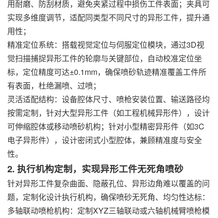
用耐磨、防刮材质，避免夹紧过程中损伤工件表面；夹具可
实现多维度调节，适配同类型不同尺寸的异形工件，提升通
用性；
精准定位系统：搭载视觉定位与伺服定位模块，通过3D视
觉扫描捕捉异形工件的轮廓与关键部位，自动校准定位坐
标，定位精度可达±0.1mm，确保喷砂轨迹精准覆盖工件所
有表面，杜绝漏喷、过喷；
灵活适配结构：设备腔体尺寸、喷枪安装位置、输送路径均
按需定制，针对大型异形工件（如工程机械异形件），设计
可伸缩腔体或移动
喷砂机
构；针对小型精密异形件（如3C
电子异形件），设计密闭式小型腔体，兼顾精准度与安全
性。
2. 执行机构定制，实现异形工件无死角喷砂
针对异形工件复杂曲面、隐蔽孔位、异形边角难以覆盖的问
题，定制化设计执行机构，确保喷砂无死角、均匀性达标：
多轴联动喷枪机构：定制XYZ三轴联动或六轴机械臂喷枪模